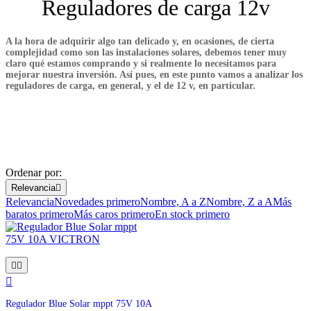
Reguladores de carga 12v
Limpiar filtros
Precio
€
€
A la hora de adquirir algo tan delicado y, en ocasiones, de cierta
complejidad como son las instalaciones solares, debemos tener muy
claro qué estamos comprando y si realmente lo necesitamos para
View products
18
mejorar
nuestra inversión
. Así pues, en este punto vamos a analizar los
reguladores de carga, en general, y el de
12 v
, en particular.
Ordenar por:
Relevancia

Relevancia
Novedades primero
Nombre, A a Z
Nombre, Z a A
Más
baratos primero
Más caros primero
En stock primero



Regulador Blue Solar mppt 75V 10A