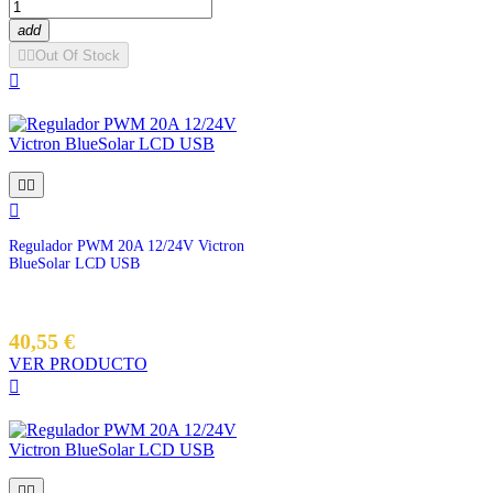
add


Out Of Stock




Regulador PWM 20A 12/24V Victron
BlueSolar LCD USB
40,55 €
VER PRODUCTO


