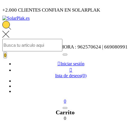
+2.000 CLIENTES CONFIAN EN SOLARPLAK
LLAMENOS AHORA : 962570624 | 669080991


Iniciar sesión

lista de deseos
(0)
0
Carrito
0