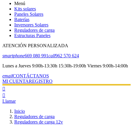
Menú
Kits solares
Paneles Solares
Baterías
Inversores Solares
Reguladores de carga
Estructuras Paneles
ATENCIÓN PERSONALIZADA
smartphone
669 080 991
call
962 570 624
Lunes a Jueves 9:00h-13:30h 15:30h-19:00h Viernes 9:00h-14:00h
email
CONTÁCTANOS
MI CUENTA
REGISTRO


Llamar
Inicio
Reguladores de carga
Reguladores de carga 12v