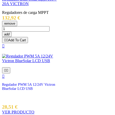
20A VICTRON
Reguladores de carga MPPT
Precio
132,92 €
remove
add


Add To Cart




Regulador PWM 5A 12/24V Victron
BlueSolar LCD USB
28,51 €
VER PRODUCTO