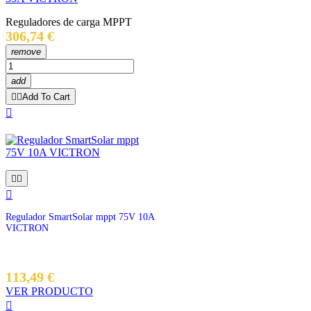
Reguladores de carga MPPT
Precio
306,74 €
remove
add


Add To Cart




Regulador SmartSolar mppt 75V 10A
VICTRON
113,49 €
VER PRODUCTO
