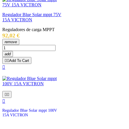
Regulador Blue Solar mppt 75V
15A VICTRON
Reguladores de carga MPPT
Precio
92,02 €
remove
add


Add To Cart




Regulador Blue Solar mppt 100V
15A VICTRON