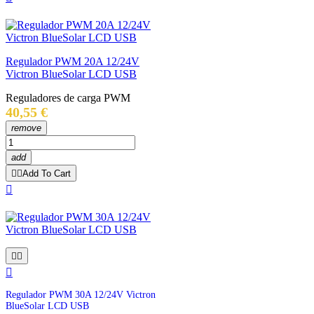
Regulador PWM 20A 12/24V
Victron BlueSolar LCD USB
Reguladores de carga PWM
Precio
40,55 €
remove
add


Add To Cart




Regulador PWM 30A 12/24V Victron
BlueSolar LCD USB