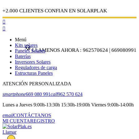
+2.000 CLIENTES CONFIAN EN SOLARPLAK


Menú
Kits solares
LLAMENOS AHORA : 962570624 | 669080991
Paneles Solares
Baterías
Inversores Solares
Reguladores de carga
Estructuras Paneles
ATENCIÓN PERSONALIZADA
smartphone
669 080 991
call
962 570 624
Lunes a Jueves 9:00h-13:30h 15:30h-19:00h Viernes 9:00h-14:00h
email
CONTÁCTANOS
MI CUENTA
REGISTRO
Llamar