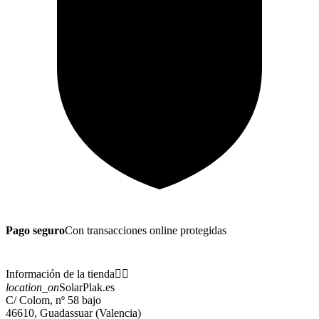
Pago seguro
Con transacciones online protegidas
Información de la tienda


location_on
SolarPlak.es
C/ Colom, nº 58 bajo
46610, Guadassuar (Valencia)