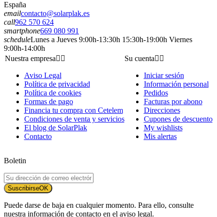
España
email
contacto@solarplak.es
call
962 570 624
smartphone
669 080 991
schedule
Lunes a Jueves 9:00h-13:30h 15:30h-19:00h Viernes
9:00h-14:00h
Nuestra empresa


Su cuenta


Aviso Legal
Iniciar sesión
Política de privacidad
Información personal
Política de cookies
Pedidos
Formas de pago
Facturas por abono
Financia tu compra con Cetelem
Direcciones
Condiciones de venta y servicios
Cupones de descuento
El blog de SolarPlak
My wishlists
Contacto
Mis alertas
Boletin
Suscribirse
OK
Puede darse de baja en cualquier momento. Para ello, consulte
nuestra información de contacto en el aviso legal.