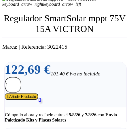
keyboard_arrow_right
keyboard_arrow_left
Regulador SmartSolar mppt 75V
15A VICTRON
Marca:
| Referencia: 3022415
122,69 €
101.40 € iva no incluido

Añadir Producto

Cómpralo ahora
y recíbelo
entre el
5/8/26
y
7/8/26
con
Envío
Paletizado Kits y Placas Solares