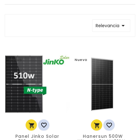

Relevancia
Nuevo
Nuevo




Panel Jinko Solar
Hanersun 500W