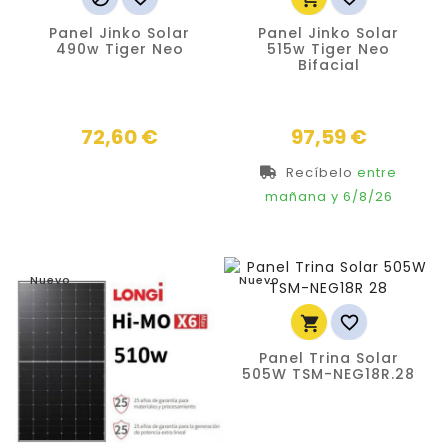
Panel Jinko Solar
Panel Jinko Solar
490w Tiger Neo
515w Tiger Neo
Bifacial
Precio
Precio
72,60 €
97,59 €
Recíbelo
entre
mañana
y 6/8/26
Nuevo
Nuevo


Panel Trina Solar
505W TSM-NEG18R.28
Precio