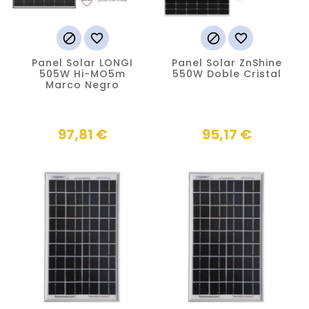




Panel Solar LONGI
Panel Solar ZnShine
505W Hi-MO5m
550W Doble Cristal
Marco Negro
Precio
Precio
97,81 €
95,17 €