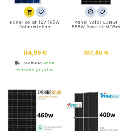




Panel Solar 12V 165W
Panel Solar LONGI
Policristalino
555W Perc Hi-MO5m
Precio
Precio
114,95 €
107,80 €
Recíbelo
entre
mañana
y 6/8/26