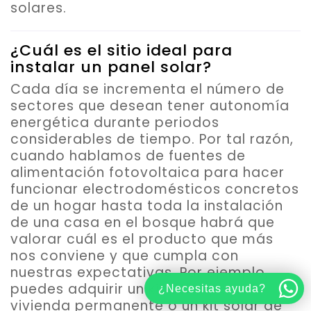
solares.
¿Cuál es el sitio ideal para
instalar un panel solar?
Cada día se incrementa el número de
sectores que desean tener autonomía
energética durante periodos
considerables de tiempo. Por tal razón,
cuando hablamos de fuentes de
alimentación fotovoltaica para hacer
funcionar electrodomésticos concretos
de un hogar hasta toda la instalación
de una casa en el bosque habrá que
valorar cuál es el producto que más
nos conviene y que cumpla con
nuestras expectativas. Por ejemplo,
puedes adquirir un kit solar para
¿Necesitas ayuda?
vivienda permanente o un kit solar de