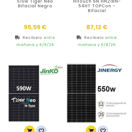
510w Tiger Neo
Hitouch 6N HN21RN-
Bifacial Negro
54HT TOPCon -
Bifacial
Precio
Precio
95,59 €
87,12 €
Recíbelo
entre
Recíbelo
entre
mañana
y 6/8/26
mañana
y 6/8/26
Nuevo



