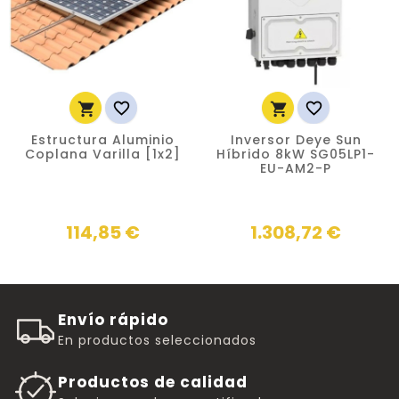




Estructura Aluminio
Inversor Deye Sun
Coplana Varilla [1x2]
Híbrido 8kW SG05LP1-
EU-AM2-P
114,85 €
1.308,72 €
Envío rápido
En productos seleccionados
Productos de calidad