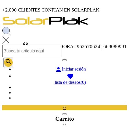
+2.000 CLIENTES CONFIAN EN SOLARPLAK
LLAMENOS AHORA : 962570624 | 669080991


Iniciar sesión

lista de deseos
(0)
0
Carrito
0