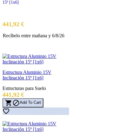
15º [1x6]
Precio
441,92 €
Recíbelo
entre mañana
y 6/8/26
Estructura Aluminio 15V
Inclinación 15º [1x6]
Estructuras para Suelo
Precio
441,92 €


Add To Cart
