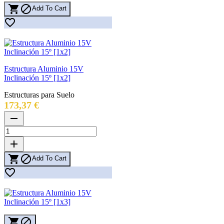


Add To Cart

Estructura Aluminio 15V
Inclinación 15º [1x2]
Estructuras para Suelo
Precio
173,37 €
remove
add


Add To Cart


