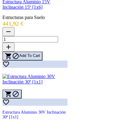
Estructura Aluminio 15V
Inclinación 15º [1x6]
Estructuras para Suelo
Precio
441,92 €
remove
add


Add To Cart




Estructura Aluminio 30V Inclinación
30º [1x1]