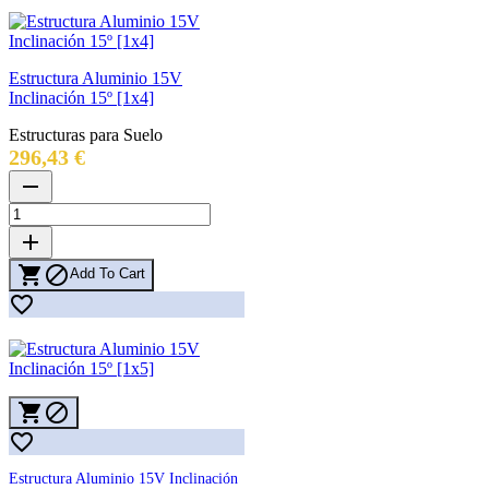
Estructura Aluminio 15V
Inclinación 15º [1x4]
Estructuras para Suelo
Precio
296,43 €
remove
add


Add To Cart




Estructura Aluminio 15V Inclinación