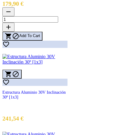
Precio
179,90 €
remove
add


Add To Cart




Estructura Aluminio 30V Inclinación
30º [1x3]
241,54 €