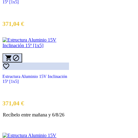
15º [1x5]
371,04 €



Estructura Aluminio 15V Inclinación
15º [1x5]
Precio
371,04 €
Recíbelo
entre mañana
y 6/8/26