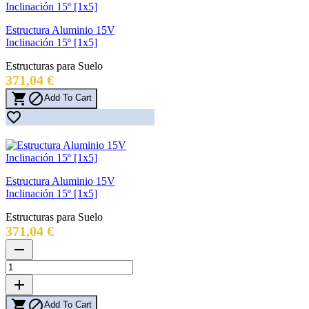
Estructura Aluminio 15V
Inclinación 15º [1x5]
Estructuras para Suelo
Precio
371,04 €


Add To Cart

Estructura Aluminio 15V
Inclinación 15º [1x5]
Estructuras para Suelo
Precio
371,04 €
remove
add


Add To Cart