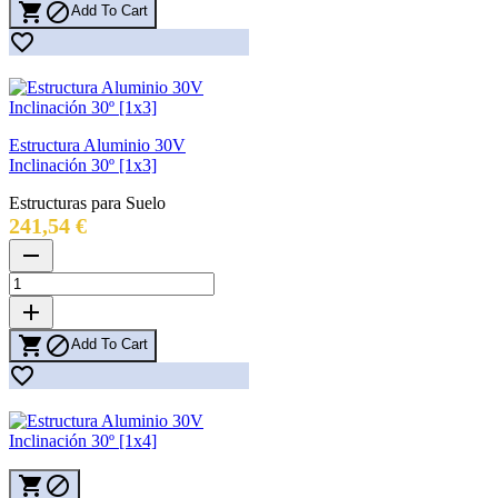


Add To Cart

Estructura Aluminio 30V
Inclinación 30º [1x3]
Estructuras para Suelo
Precio
241,54 €
remove
add


Add To Cart


