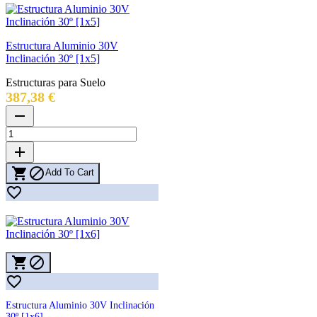
Estructura Aluminio 30V
Inclinación 30º [1x5]
Estructuras para Suelo
Precio
387,38 €
remove
add


Add To Cart




Estructura Aluminio 30V Inclinación
30º [1x6]