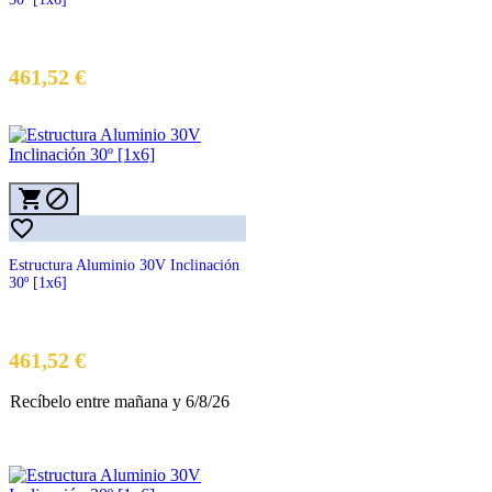
461,52 €



Estructura Aluminio 30V Inclinación
30º [1x6]
Precio
461,52 €
Recíbelo
entre mañana
y 6/8/26