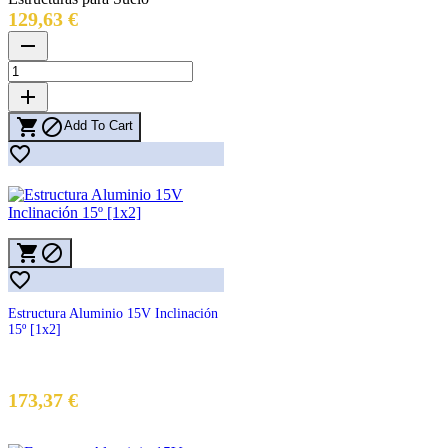
Precio
129,63 €
remove
add


Add To Cart




Estructura Aluminio 15V Inclinación
15º [1x2]
173,37 €