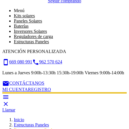
Seguir comprando
Menú
Kits solares
Paneles Solares
Baterías
Inversores Solares
Reguladores de carga
Estructuras Paneles
ATENCIÓN PERSONALIZADA
smartphone
call
669 080 991
962 570 624
Lunes a Jueves 9:00h-13:30h 15:30h-19:00h Viernes 9:00h-14:00h
email
CONTÁCTANOS
MI CUENTA
REGISTRO


Llamar
Inicio
Estructuras Paneles