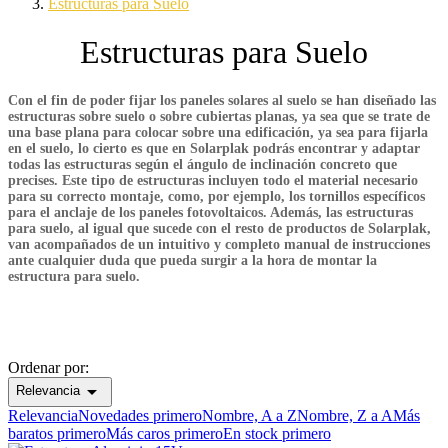
Estructuras para Suelo
Estructuras para Suelo
Limpiar filtros
Precio
€
€
Con el fin de poder
fijar los paneles solares al suelo
se han diseñado las
estructuras sobre suelo o sobre cubiertas planas,
ya sea que se trate de
una base plana para colocar sobre una edificación, ya sea para fijarla
View products
16
en el suelo, lo cierto es que
en Solarplak
podrás encontrar y adaptar
todas las estructuras según el
ángulo de inclinación concreto que
precises
. Este tipo de estructuras incluyen todo el material necesario
para su correcto montaje, como, por ejemplo, los tornillos específicos
para el
anclaje de los paneles fotovoltaicos
. Además, las estructuras
para suelo, al igual que sucede con el resto de productos de Solarplak,
van acompañados de un intuitivo y
completo manual de instrucciones
ante cualquier duda que pueda surgir a la hora de montar la
estructura para suelo.
Ordenar por:

Relevancia
Relevancia
Novedades primero
Nombre, A a Z
Nombre, Z a A
Más
baratos primero
Más caros primero
En stock primero