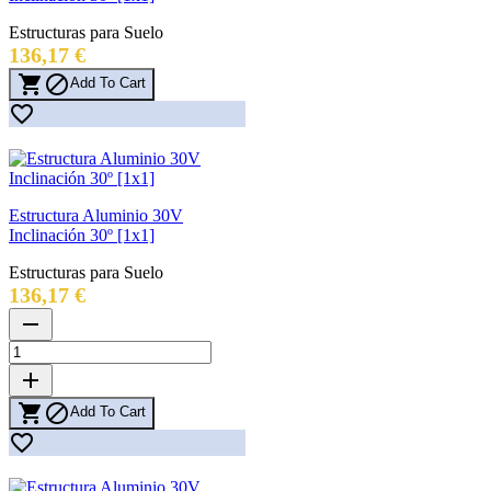
Estructuras para Suelo
Precio
136,17 €


Add To Cart

Estructura Aluminio 30V
Inclinación 30º [1x1]
Estructuras para Suelo
Precio
136,17 €
remove
add


Add To Cart
