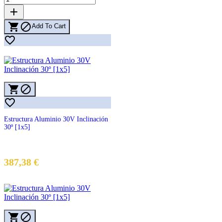
add


Add To Cart




Estructura Aluminio 30V Inclinación
30º [1x5]
387,38 €

