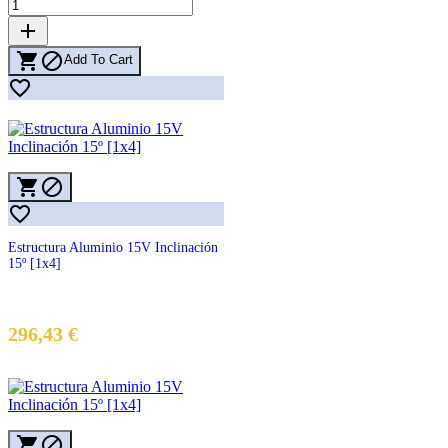
add


Add To Cart




Estructura Aluminio 15V Inclinación
15º [1x4]
296,43 €

