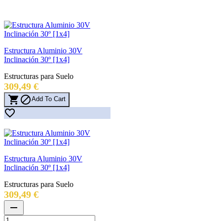
Estructura Aluminio 30V
Inclinación 30º [1x4]
Estructuras para Suelo
Precio
309,49 €


Add To Cart

Estructura Aluminio 30V
Inclinación 30º [1x4]
Estructuras para Suelo
Precio
309,49 €
remove