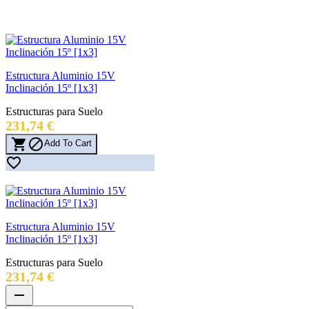
Estructura Aluminio 15V
Inclinación 15º [1x3]
Estructuras para Suelo
Precio
231,74 €


Add To Cart

Estructura Aluminio 15V
Inclinación 15º [1x3]
Estructuras para Suelo
Precio
231,74 €
remove