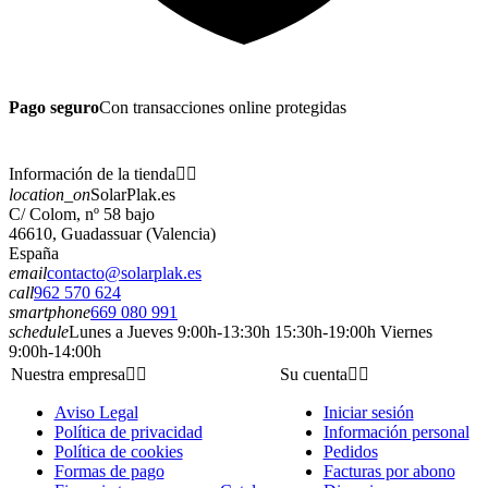
Pago seguro
Con transacciones online protegidas
Información de la tienda


location_on
SolarPlak.es
C/ Colom, nº 58 bajo
46610, Guadassuar (Valencia)
España
email
contacto@solarplak.es
call
962 570 624
smartphone
669 080 991
schedule
Lunes a Jueves 9:00h-13:30h 15:30h-19:00h Viernes
9:00h-14:00h
Nuestra empresa


Su cuenta


Aviso Legal
Iniciar sesión
Política de privacidad
Información personal
Política de cookies
Pedidos
Formas de pago
Facturas por abono