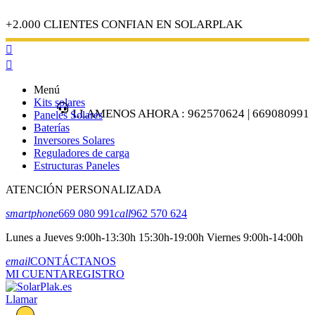
+2.000 CLIENTES CONFIAN EN SOLARPLAK


Menú
Kits solares
LLAMENOS AHORA : 962570624 | 669080991
Paneles Solares
Baterías
Inversores Solares
Reguladores de carga
Estructuras Paneles
ATENCIÓN PERSONALIZADA
smartphone
669 080 991
call
962 570 624
Lunes a Jueves 9:00h-13:30h 15:30h-19:00h Viernes 9:00h-14:00h
email
CONTÁCTANOS
MI CUENTA
REGISTRO
Llamar