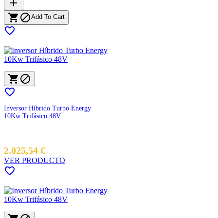
add


Add To Cart




Inversor Híbrido Turbo Energy
10Kw Trifásico 48V
2.025,54 €
VER PRODUCTO
