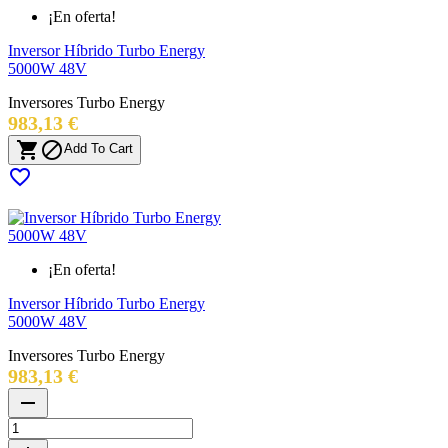
¡En oferta!
Inversor Híbrido Turbo Energy
5000W 48V
Inversores Turbo Energy
Precio
983,13 €


Add To Cart

¡En oferta!
Inversor Híbrido Turbo Energy
5000W 48V
Inversores Turbo Energy
Precio
983,13 €
remove