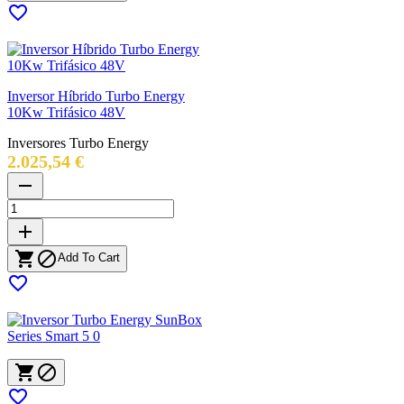

Inversor Híbrido Turbo Energy
10Kw Trifásico 48V
Inversores Turbo Energy
Precio
2.025,54 €
remove
add


Add To Cart



