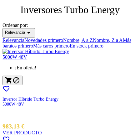
Inversores Turbo Energy
Limpiar filtros
Precio
€
€
Ordenar por:

Relevancia
View products
3
Relevancia
Novedades primero
Nombre, A a Z
Nombre, Z a A
Más
baratos primero
Más caros primero
En stock primero
¡En oferta!



Inversor Híbrido Turbo Energy
5000W 48V
983,13 €
VER PRODUCTO
