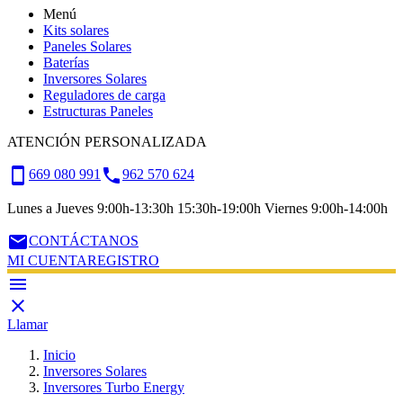
Menú
Kits solares
Paneles Solares
Baterías
Inversores Solares
Reguladores de carga
Estructuras Paneles
ATENCIÓN PERSONALIZADA
smartphone
call
669 080 991
962 570 624
Lunes a Jueves 9:00h-13:30h 15:30h-19:00h Viernes 9:00h-14:00h
email
CONTÁCTANOS
MI CUENTA
REGISTRO


Llamar
Inicio
Inversores Solares
Inversores Turbo Energy