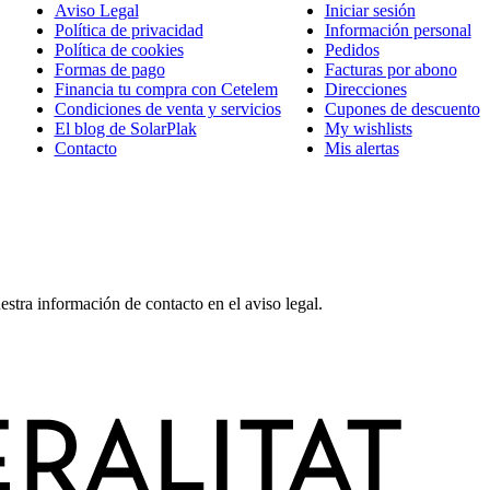
Aviso Legal
Iniciar sesión
Política de privacidad
Información personal
Política de cookies
Pedidos
Formas de pago
Facturas por abono
Financia tu compra con Cetelem
Direcciones
Condiciones de venta y servicios
Cupones de descuento
El blog de SolarPlak
My wishlists
Contacto
Mis alertas
stra información de contacto en el aviso legal.