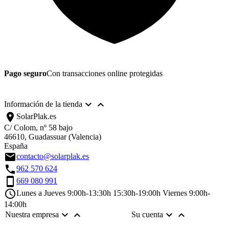
Pago seguro
Con transacciones online protegidas


Información de la tienda
location_on
SolarPlak.es
C/ Colom, nº 58 bajo
46610, Guadassuar (Valencia)
España
email
contacto@solarplak.es
call
962 570 624
smartphone
669 080 991
schedule
Lunes a Jueves 9:00h-13:30h 15:30h-19:00h Viernes 9:00h-
14:00h




Nuestra empresa
Su cuenta