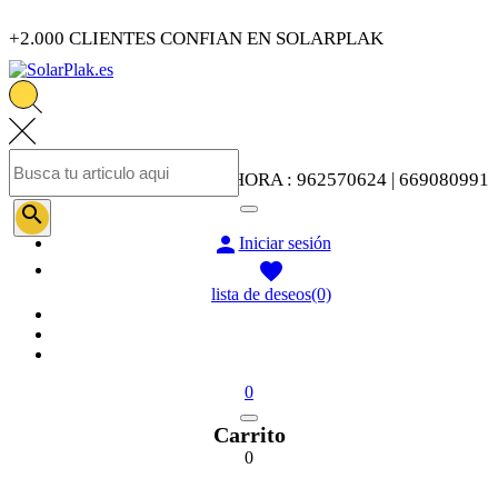
+2.000 CLIENTES CONFIAN EN SOLARPLAK
LLAMENOS AHORA : 962570624 | 669080991


Iniciar sesión

lista de deseos
(0)
0
Carrito
0