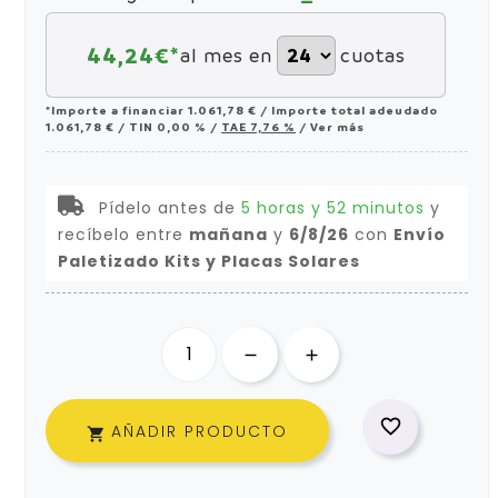
44,24
€*
al mes en
cuotas
*Importe a financiar
1.061,78 €
/
Importe total adeudado
1.061,78 €
/
TIN
0,00 %
/
TAE
7,76 %
/
Ver más
Pídelo antes de
5 horas y 52 minutos
y
recíbelo
entre
mañana
y
6/8/26
con
Envío
Paletizado Kits y Placas Solares

AÑADIR PRODUCTO
