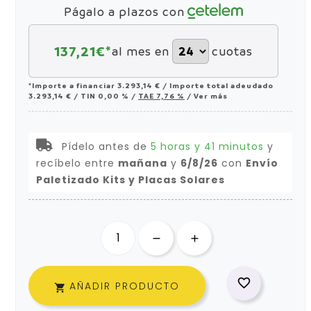
Págalo a plazos con
137,21
€*
al mes en
cuotas
*Importe a financiar
3.293,14 €
/
Importe total adeudado
3.293,14 €
/
TIN
0,00 %
/
TAE
7,76 %
/
Ver más
Pídelo antes de
5 horas y 41 minutos
y
recíbelo
entre
mañana
y
6/8/26
con
Envío
Paletizado Kits y Placas Solares

AÑADIR PRODUCTO
