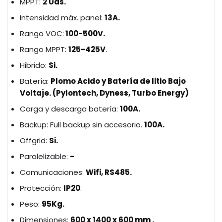
MPPT:
2 Uds.
Intensidad máx. panel:
13A.
Rango VOC:
100-500V.
Rango MPPT:
125-425V
.
Hibrido:
Si.
Batería:
Plomo Acido y Batería de litio Bajo
Voltaje. (Pylontech, Dyness, Turbo Energy)
Carga y descarga batería:
100A.
Backup: Full backup sin accesorio.
100A.
Offgrid:
Si.
Paralelizable:
-
Comunicaciones:
Wifi, RS485.
Protección:
IP20
.
Peso:
95Kg.
Dimensiones:
600 x 1400 x 600 mm .