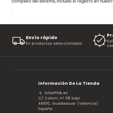
completo del sistema, incluido el registro en nues
Pr
Envío rápido
So
En productos seleccionados
cer
Información De La Tienda
SolarPlak.es
location_on
C/ Colom, nº 58 bajo
46610, Guadassuar (Valencia)
España