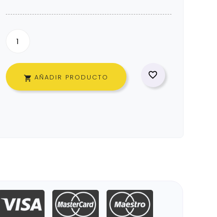

AÑADIR PRODUCTO
