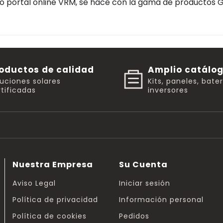
tro portal online VRM, se hace con la gama de productos G
oductos de calidad
Amplio catálo
luciones solares
Kits, paneles, bate
tificadas
inversores
Nuestra Empresa
Su Cuenta
Aviso Legal
Iniciar sesión
Política de privacidad
Información personal
Política de cookies
Pedidos