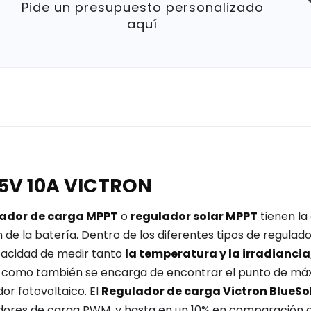
Pide un presupuesto personalizado
aquí
75V 10A VICTRON
lador de carga MPPT
o
regulador solar MPPT
tienen la
 de la batería. Dentro de los diferentes tipos de regulad
pacidad de medir tanto
la temperatura y la irradiancia
 así como también se encarga de encontrar el punto de má
or fotovoltaico. El
Regulador de carga Victron BlueSo
adores de carga PWM, y hasta en un 10% en comparación 