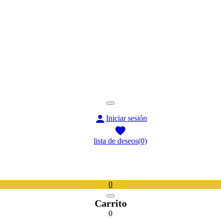

Iniciar sesión

lista de deseos
(0)
0
Carrito
0