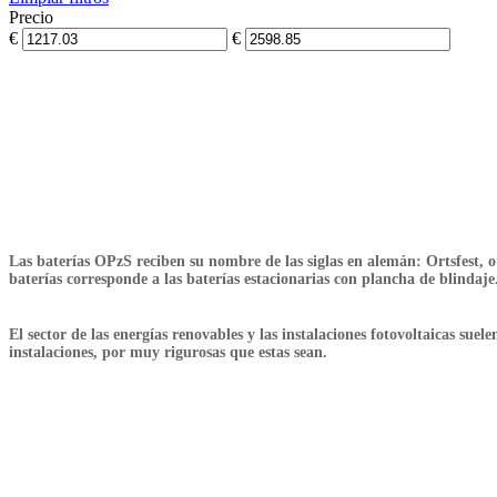
Precio
€
€
View products
7
Filter
Las baterías OPzS reciben su nombre de las siglas en alemán
: Ortsfest
, 
baterías corresponde a las baterías estacionarias con plancha de blindaje
El sector de las energías renovables y las instalaciones fotovoltaicas su
instalaciones, por muy rigurosas que estas sean.