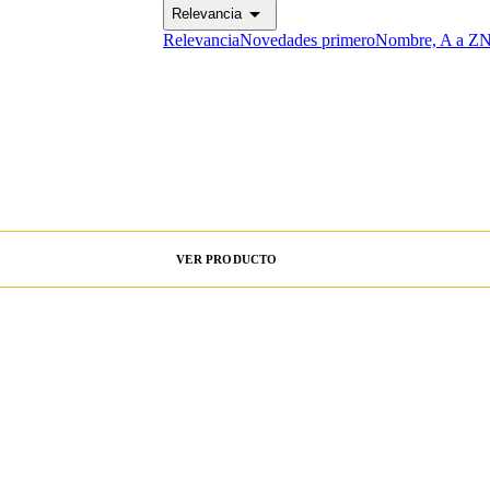

Relevancia
Relevancia
Novedades primero
Nombre, A a Z
N
VER PRODUCTO