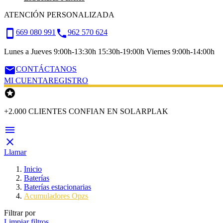
ATENCIÓN PERSONALIZADA
smartphone
call
669 080 991
962 570 624
Lunes a Jueves 9:00h-13:30h 15:30h-19:00h Viernes 9:00h-14:00h
email
CONTÁCTANOS
MI CUENTA
REGISTRO

+2.000 CLIENTES CONFIAN EN SOLARPLAK


Llamar
Inicio
Baterías
Baterías estacionarias
Acumuladores Opzs
Filtrar por
Limpiar filtros