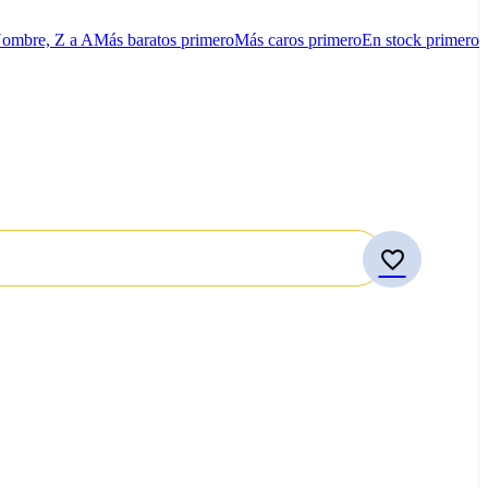
ombre, Z a A
Más baratos primero
Más caros primero
En stock primero
