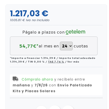
1.217,03 €
1005.81 € iva no incluido
Págalo a plazos con
54,77
€*
al mes en
cuotas
*Importe a financiar
1.314,39 €
/
Importe total adeudado
1.314,39 €
/
TIN
0,00 %
/
TAE
7,76 %
/
Ver más
Cómpralo ahora
y recíbelo
entre
mañana
y
7/8/26
con
Envío Paletizado
Kits y Placas Solares