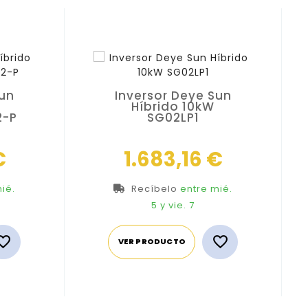
Sun
Inversor Deye Sun
Híbrido 10kW
2-P
SG02LP1
Precio
Precio
€
1.683,16 €
ié.
Recíbelo
entre mié.
5
y vie. 7


VER PRODUCTO