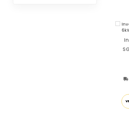
I
S
V