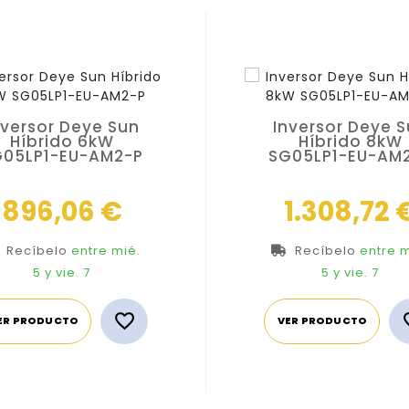
nversor Deye Sun
Inversor Deye 
Híbrido 6kW
Híbrido 8kW
G05LP1-EU-AM2-P
SG05LP1-EU-AM
Precio
896,06 €
1.308,72 
Recíbelo
entre mié.
Recíbelo
entre m
5
y vie. 7
5
y vie. 7

ER PRODUCTO
VER PRODUCTO