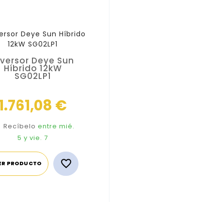
nversor Deye Sun
Híbrido 12kW
SG02LP1
Precio
1.761,08 €
Recíbelo
entre mié.
5
y vie. 7

ER PRODUCTO