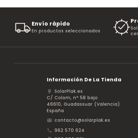
Pr
Envío rápido
So
En productos seleccionados
cer
Información De La Tienda
SolarPlak.es
location_on
C/ Colom, nº 58 bajo
46610, Guadassuar (Valencia)
España
contacto@solarplak.es
email
962 570 624
call