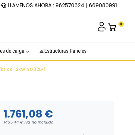
LLAMENOS AHORA : 962570624 | 669080991
0
es de carga
Estructuras Paneles
íbrido 12kW SG02LP1
1.761,08 €
1455.44 € iva no incluido