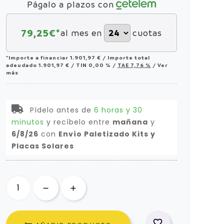
Págalo a plazos con
79,25
€*
al mes en
cuotas
*Importe a financiar
1.901,97 €
/
Importe total
adeudado
1.901,97 €
/
TIN
0,00 %
/
TAE
7,76 %
/
Ver
más
Pídelo antes de
6 horas y 30
minutos
y recíbelo
entre
mañana
y
6/8/26
con
Envío Paletizado Kits y
Placas Solares
