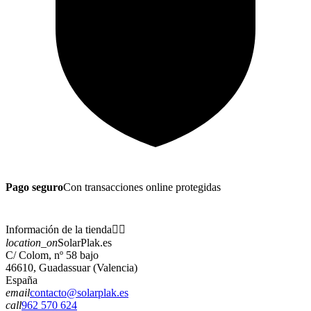
Pago seguro
Con transacciones online protegidas
Información de la tienda


location_on
SolarPlak.es
C/ Colom, nº 58 bajo
46610, Guadassuar (Valencia)
España
email
contacto@solarplak.es
call
962 570 624