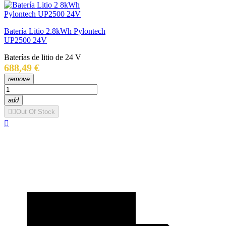
Batería Litio 2.8kWh Pylontech
UP2500 24V
Baterías de litio de 24 V
Precio
688,49 €
remove
add


Out Of Stock

Limpiar filtros
Precio
€
€
View products
1