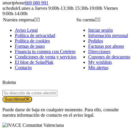
smartphone
669 080 991
schedule
Lunes a Jueves 9:00h-13:30h 15:30h-19:00h Viernes
9:00h-14:00h
Nuestra empresa


Su cuenta


Aviso Legal
Iniciar sesión
Política de privacidad
Información personal
Política de cookies
Pedidos
Formas de pago
Facturas por abono
Financia tu compra con Cetelem
Direcciones
Condiciones de venta y servicios
Cupones de descuento
El blog de SolarPlak
My wishlists
Contacto
Mis alertas
Boletin
Suscribirse
OK
Puede darse de baja en cualquier momento. Para ello, consulte
nuestra información de contacto en el aviso legal.