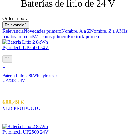
Baterías de litio de 24 V
Ordenar por:
Relevancia

Relevancia
Novedades primero
Nombre, A a Z
Nombre, Z a A
Más
baratos primero
Más caros primero
En stock primero



Batería Litio 2.8kWh Pylontech
UP2500 24V
688,49 €
VER PRODUCTO
