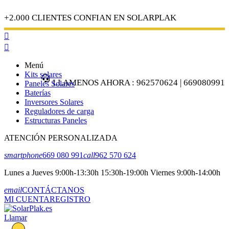
+2.000 CLIENTES CONFIAN EN SOLARPLAK


Menú
Kits solares
LLAMENOS AHORA : 962570624 | 669080991
Paneles Solares
Baterías
Inversores Solares
Reguladores de carga
Estructuras Paneles
ATENCIÓN PERSONALIZADA
smartphone
669 080 991
call
962 570 624
Lunes a Jueves 9:00h-13:30h 15:30h-19:00h Viernes 9:00h-14:00h
email
CONTÁCTANOS
MI CUENTA
REGISTRO
Llamar