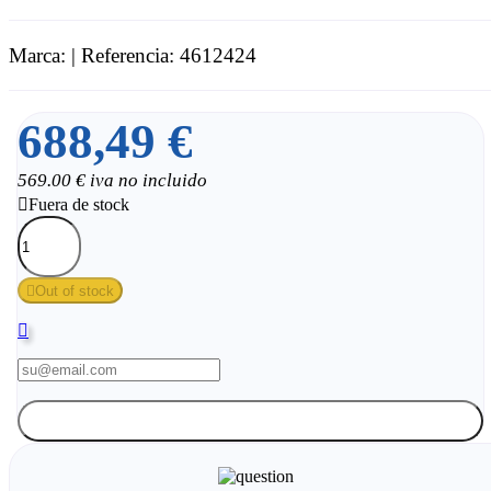
Marca:
| Referencia: 4612424
688,49 €
569.00 € iva no incluido

Fuera de stock

Out of stock

Notificarme cuando esté disponible