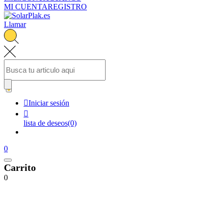
MI CUENTA
REGISTRO
Llamar


Iniciar sesión

lista de deseos
(0)
0
Carrito
0