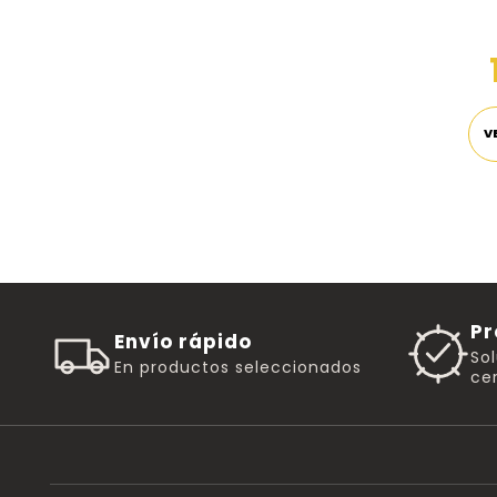
V
Pr
Envío rápido
So
En productos seleccionados
cer