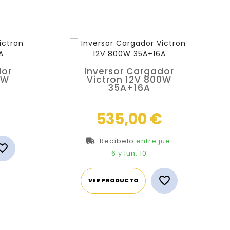
dor
Inversor Cargador
0W
Victron 12V 800W
35A+16A
Precio
Precio
€
535,00 €
Recíbelo
entre jue.

6
y lun. 10

VER PRODUCTO