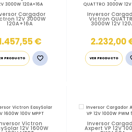
nversor Cargador
Inversor Carga
ictron 12V 3000W
Victron QUATT
120A+16A
3000W 12V 120
Precio
1.457,55 €
2.232,00 

ER PRODUCTO
VER PRODUCTO
Inversor Victron
Inversor Carga
sySolar 12V 1600W
Axpert VP 12V 1