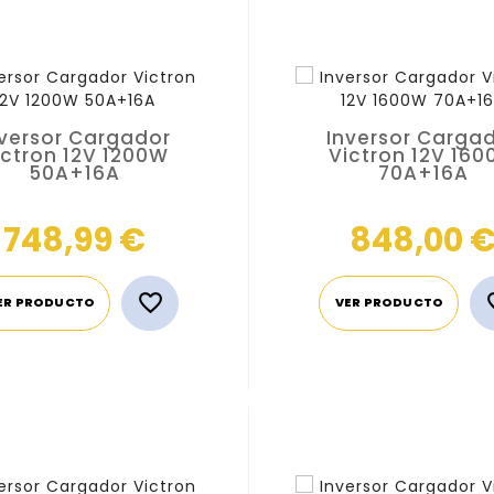
nversor Cargador
Inversor Carga
ictron 12V 1200W
Victron 12V 16
50A+16A
70A+16A
Precio
748,99 €
848,00 

ER PRODUCTO
VER PRODUCTO