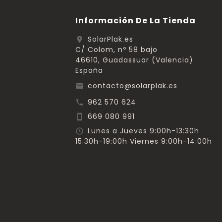
Información De La Tienda
SolarPlak.es
location_on
C/ Colom, nº 58 bajo
46610, Guadassuar (Valencia)
España
contacto@solarplak.es
email
962 570 624
call
669 080 991
smartphone
Lunes a Jueves 9:00h-13:30h
schedule
15:30h-19:00h Viernes 9:00h-14:00h