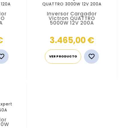
dor
Inversor Cargador
RO
Victron QUATTRO
A
5000W 12V 200A
Precio
Precio
€
3.465,00 €


VER PRODUCTO
dor
000W