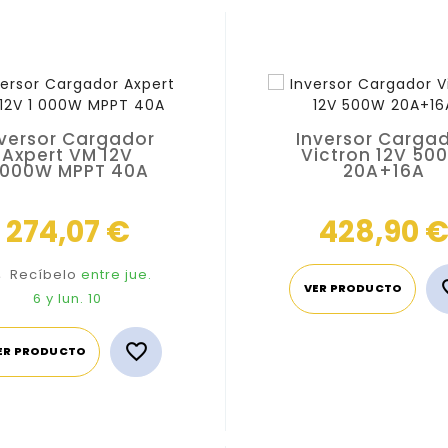
nversor Cargador
Inversor Carga
Axpert VM 12V
Victron 12V 50
.000W MPPT 40A
20A+16A
Precio
274,07 €
428,90 
Recíbelo
entre jue.
VER PRODUCTO
6
y lun. 10

ER PRODUCTO