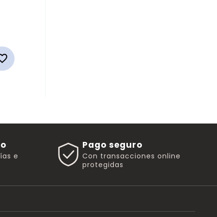
Precio

go
Pago seguro
rías e
Con transacciones online
protegidas