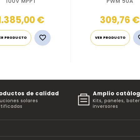
100V MPPT
PWM 50A
Precio
1.385,00 €
309,76 €

ER PRODUCTO
VER PRODUCTO
oductos de calidad
Amplio catálo
luciones solares
Kits, paneles, bate
tificadas
inversores