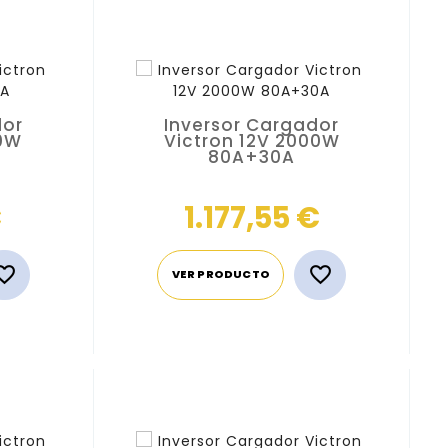
dor
Inversor Cargador
00W
Victron 12V 2000W
80A+30A
Precio
Precio
€
1.177,55 €


VER PRODUCTO