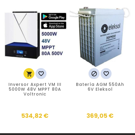




Inversor Axpert VM III
Batería AGM 550Ah
5000W 48V MPPT 80A
6V Eleksol
Voltronic
534,82 €
369,05 €