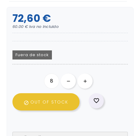
72,60 €
60.00 € iva no incluido
Fuera de stock

OUT OF STOCK
