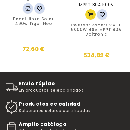




Panel Jinko Solar
490w Tiger Neo
Inversor Axpert VM III
5000W 48V MPPT 80A
Voltronic
72,60 €
534,82 €
Envío rápido
En productos seleccionados
Productos de calidad
Soluciones solares certificadas
Amplio catálogo