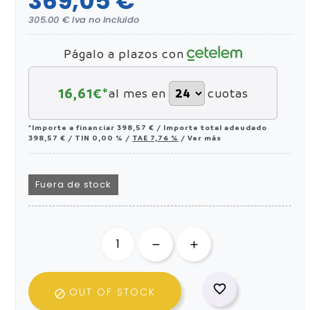
369,05 €
305.00 € iva no incluido
Págalo a plazos con
16,61
€*
al mes en
cuotas
*Importe a financiar
398,57 €
/
Importe total adeudado
398,57 €
/
TIN
0,00 %
/
TAE
7,76 %
/
Ver más
Fuera de stock

OUT OF STOCK
