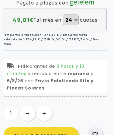
Págalo a plazos con
49,01
€*
al mes en
cuotas
*Importe a financiar
1.176,12 €
/
Importe total
adeudado
1.176,12 €
/
TIN
0,00 %
/
TAE
7,76 %
/
Ver
más
Pídelo antes de
3 horas y 10
minutos
y recíbelo
entre
mañana
y
6/8/26
con
Envío Paletizado Kits y
Placas Solares
