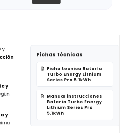
)
y
Fichas técnicas
cción
Ficha tecnica Batería
Turbo Energy Lithium
Series Pro 5.1kWh
ic y
según
Manual instrucciones
Batería Turbo Energy
Lithium Series Pro
5.1kWh
da y
xima