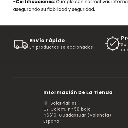
-Certificaciones:
Cumple con normativas internac
asegurando su fiabilidad y seguridad.
Pr
Envío rápido
So
En productos seleccionados
cer
Información De La Tienda
SolarPlak.es
location_on
C/ Colom, nº 58 bajo
46610, Guadassuar (Valencia)
España