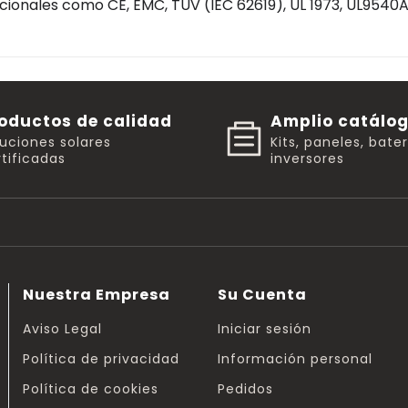
ionales como CE, EMC, TUV (IEC 62619), UL 1973, UL9540A
oductos de calidad
Amplio catálo
luciones solares
Kits, paneles, bate
tificadas
inversores
Nuestra Empresa
Su Cuenta
Aviso Legal
Iniciar sesión
Política de privacidad
Información personal
Política de cookies
Pedidos