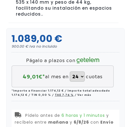
535 x 140 mm y peso de 44 kg,
facilitando su instalación en espacios
reducidos.​.
1.089,00 €
900.00 € iva no incluido
Págalo a plazos con
49,01
€*
al mes en
cuotas
*Importe a financiar
1.176,12 €
/
Importe total adeudado
1.176,12 €
/
TIN
0,00 %
/
TAE
7,76 %
/
Ver más
Pídelo antes de
6 horas y 1 minutos
y
recíbelo
entre
mañana
y
6/8/26
con
Envío