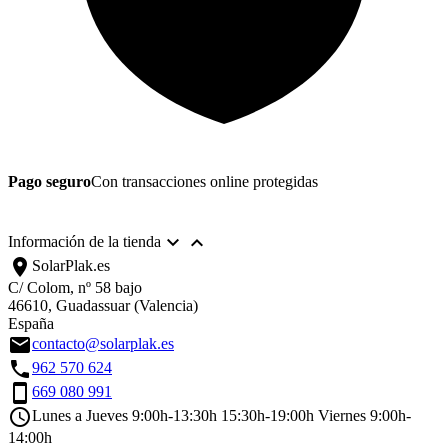
Pago seguro
Con transacciones online protegidas


Información de la tienda
location_on
SolarPlak.es
C/ Colom, nº 58 bajo
46610, Guadassuar (Valencia)
España
email
contacto@solarplak.es
call
962 570 624
smartphone
669 080 991
schedule
Lunes a Jueves 9:00h-13:30h 15:30h-19:00h Viernes 9:00h-
14:00h