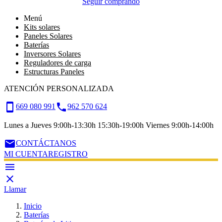
Seguir comprando
Menú
Kits solares
Paneles Solares
Baterías
Inversores Solares
Reguladores de carga
Estructuras Paneles
ATENCIÓN PERSONALIZADA
smartphone
call
669 080 991
962 570 624
Lunes a Jueves 9:00h-13:30h 15:30h-19:00h Viernes 9:00h-14:00h
email
CONTÁCTANOS
MI CUENTA
REGISTRO


Llamar
Inicio
Baterías