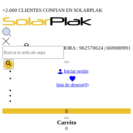
+2.000 CLIENTES CONFIAN EN SOLARPLAK
LLAMENOS AHORA : 962570624 | 669080991


Iniciar sesión

lista de deseos
(0)
0
Carrito
0