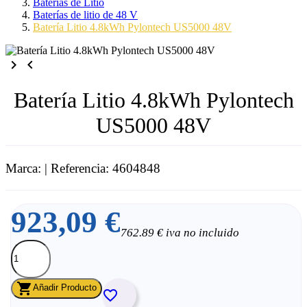
Baterías de Litio
Baterías de litio de 48 V
Batería Litio 4.8kWh Pylontech US5000 48V
keyboard_arrow_right
keyboard_arrow_left
Batería Litio 4.8kWh Pylontech
US5000 48V
Marca:
| Referencia: 4604848
923,09 €
762.89 € iva no incluido

Añadir Producto
