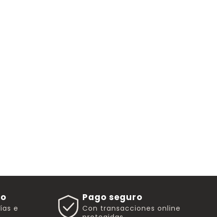
go
Pago seguro
rías e
Con transacciones online