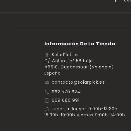
cer
Información De La Tienda
SolarPlak.es
location_on
C/ Colom, nº 58 bajo
46610, Guadassuar (Valencia)
España
contacto@solarplak.es
email
962 570 624
call
669 080 991
smartphone
Lunes a Jueves 9:00h-13:30h
schedule
15:30h-19:00h Viernes 9:00h-14:00h