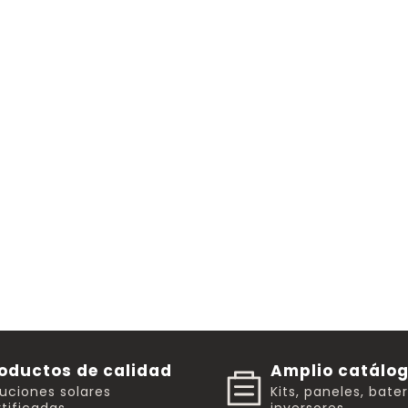
oductos de calidad
Amplio catálo
luciones solares
Kits, paneles, bate