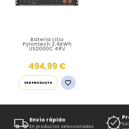
Batería Litio
Pylontech 2.4kWh
US2000C 48V
494,99 €

VER PRODUCTO
Pr
Envío rápido
So
En productos seleccionados