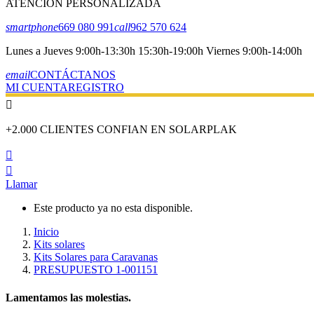
ATENCIÓN PERSONALIZADA
smartphone
669 080 991
call
962 570 624
Lunes a Jueves 9:00h-13:30h 15:30h-19:00h Viernes 9:00h-14:00h
email
CONTÁCTANOS
MI CUENTA
REGISTRO

+2.000 CLIENTES CONFIAN EN SOLARPLAK


Llamar
Este producto ya no esta disponible.
Inicio
Kits solares
Kits Solares para Caravanas
PRESUPUESTO 1-001151
Lamentamos las molestias.