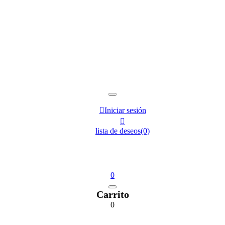

Iniciar sesión

lista de deseos
(0)
0
Carrito
0