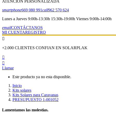
ATENCIÓN PERSONALIZADA
smartphone
669 080 991
call
962 570 624
Lunes a Jueves 9:00h-13:30h 15:30h-19:00h Viernes 9:00h-14:00h
email
CONTÁCTANOS
MI CUENTA
REGISTRO

+2.000 CLIENTES CONFIAN EN SOLARPLAK


Llamar
Este producto ya no esta disponible.
Inicio
Kits solares
Kits Solares para Caravanas
PRESUPUESTO 1-001052
Lamentamos las molestias.