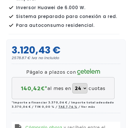
Inversor Huawei de 6.000 W.
Sistema preparado para conexión a red.
Para autoconsumo residencial.
3.120,43 €
2578.87 € iva no incluido
Págalo a plazos con
140,42
€*
al mes en
cuotas
*Importe a financiar
3.370,06 €
/
Importe total adeudado
3.370,06 €
/
TIN
0,00 %
/
TAE
7,76 %
/
Ver más
Cómpralo ahora
y recíbelo
entre el