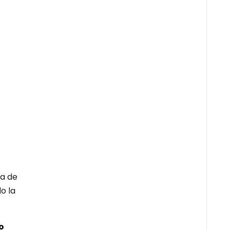
a de
o la
o