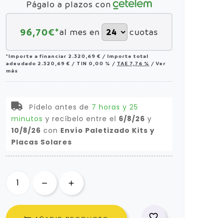
Págalo a plazos con
96,70
€*
al mes en
cuotas
*Importe a financiar
2.320,69 €
/
Importe total
adeudado
2.320,69 €
/
TIN
0,00 %
/
TAE
7,76 %
/
Ver
más
Pídelo antes de
7 horas y 25
minutos
y recíbelo
entre el
6/8/26
y
10/8/26
con
Envío Paletizado Kits y
Placas Solares
