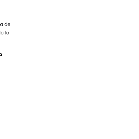
a de
o la
o