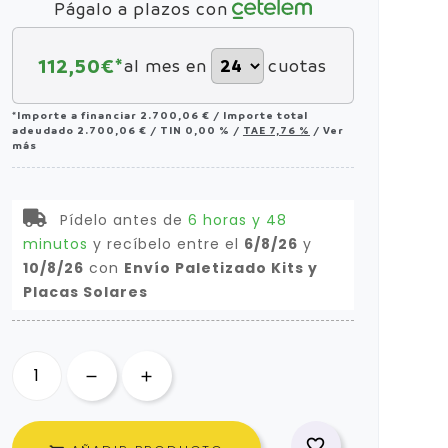
Págalo a plazos con
112,50
€*
al mes en
cuotas
*Importe a financiar
2.700,06 €
/
Importe total
adeudado
2.700,06 €
/
TIN
0,00 %
/
TAE
7,76 %
/
Ver
más
Pídelo antes de
6 horas y 48
minutos
y recíbelo
entre el
6/8/26
y
10/8/26
con
Envío Paletizado Kits y
Placas Solares
