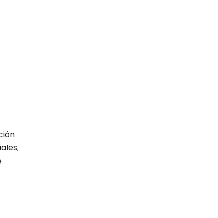
ción
ales,
e