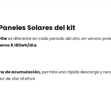
aneles Solares del kit
500w
es diferente en cada periodo del año, en verano po
ierno 9.180wh/día.
,6kw de acumulación,
permite una rápida descarga y rec
r de Litio LiFePo4.