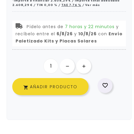
*Importe a financiar
2.608,29 €
/
Importe total adeudado
2.608,29 €
/
TIN
0,00 %
/
TAE
7,76 %
/
Ver más
Pídelo antes de
7 horas y 22 minutos
y
recíbelo
entre el
6/8/26
y
10/8/26
con
Envío
Paletizado Kits y Placas Solares

AÑADIR PRODUCTO
