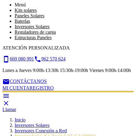
Menú
Kits solares
Paneles Solares
Baterías
Inversores Solares
Reguladores de carga
Estructuras Paneles
ATENCIÓN PERSONALIZADA
smartphone
call
669 080 991
962 570 624
Lunes a Jueves 9:00h-13:30h 15:30h-19:00h Viernes 9:00h-14:00h
email
CONTÁCTANOS
MI CUENTA
REGISTRO


Llamar
Inicio
Inversores Solares
Inversores Conexión a Red