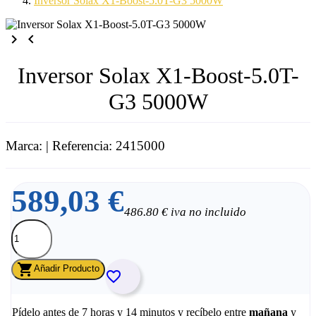
Inversor Solax X1-Boost-5.0T-G3 5000W
keyboard_arrow_right
keyboard_arrow_left
Inversor Solax X1-Boost-5.0T-
G3 5000W
Marca:
| Referencia: 2415000
589,03 €
486.80 € iva no incluido

Añadir Producto

Pídelo antes de
7 horas y 14 minutos
y recíbelo
entre
mañana
y