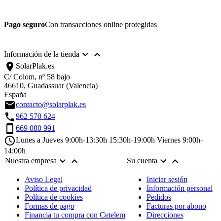
Pago seguro
Con transacciones online protegidas


Información de la tienda
location_on
SolarPlak.es
C/ Colom, nº 58 bajo
46610, Guadassuar (Valencia)
España
email
contacto@solarplak.es
call
962 570 624
smartphone
669 080 991
schedule
Lunes a Jueves 9:00h-13:30h 15:30h-19:00h Viernes 9:00h-
14:00h




Nuestra empresa
Su cuenta
Aviso Legal
Iniciar sesión
Política de privacidad
Información personal
Política de cookies
Pedidos
Formas de pago
Facturas por abono
Financia tu compra con Cetelem
Direcciones