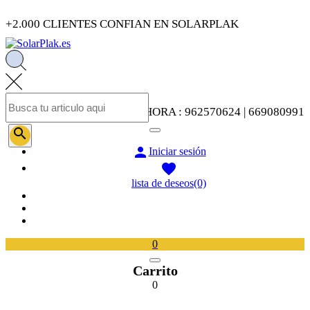
+2.000 CLIENTES CONFIAN EN SOLARPLAK
LLAMENOS AHORA : 962570624 | 669080991


Iniciar sesión

lista de deseos
(0)
0
Carrito
0