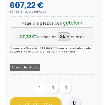
607,22 €
501.83 € iva no incluido
Págalo a plazos con
27,33
€*
al mes en
cuotas
*Importe a financiar
655,80 €
/
Importe total adeudado
655,80 €
/
TIN
0,00 %
/
TAE
7,77 %
/
Ver más
Fuera de stock

OUT OF STOCK
