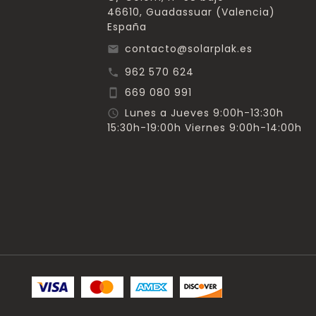
46610, Guadassuar (Valencia)
España
contacto@solarplak.es
email
962 570 624
call
669 080 991
smartphone
Lunes a Jueves 9:00h-13:30h
schedule
15:30h-19:00h Viernes 9:00h-14:00h