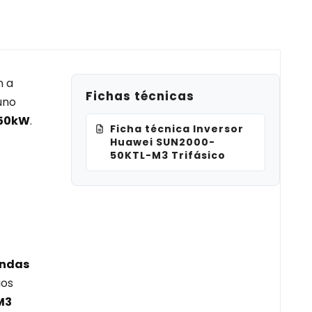
n a
Fichas técnicas
uno
 50kW
.
Ficha técnica Inversor
Huawei SUN2000-
50KTL-M3 Trifásico
endas
ios
M3