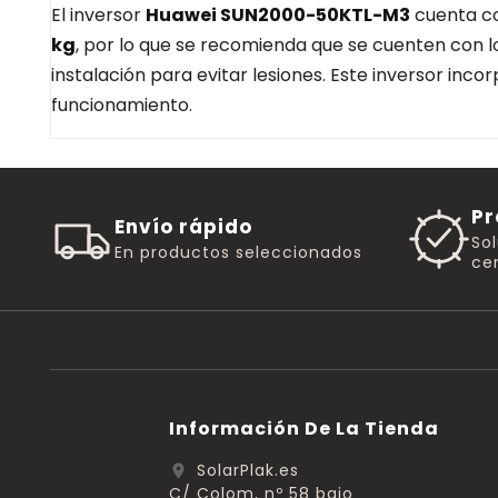
El inversor
Huawei SUN2000-50KTL-M3
cuenta c
kg
, por lo que se recomienda que se cuenten con 
instalación para evitar lesiones. Este inversor inco
funcionamiento.
Pr
Envío rápido
So
En productos seleccionados
cer
Información De La Tienda
SolarPlak.es
location_on
C/ Colom, nº 58 bajo