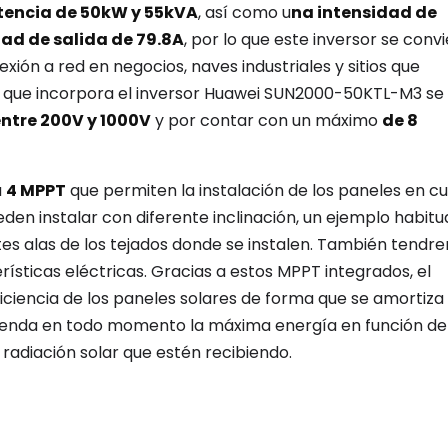
tencia de 50kW y 55kVA
, así como u
na intensidad de
ad de salida de 79.8A
, por lo que este inversor se conv
ión a red en negocios, naves industriales y sitios que
PT que incorpora el inversor Huawei SUN2000-50KTL-M3 se
entre 200V y 1000V
y por contar con un máximo
de 8
a
4 MPPT
que permiten la instalación de los paneles en c
en instalar con diferente inclinación, un ejemplo habitu
ntes alas de los tejados donde se instalen. También tendr
erísticas eléctricas. Gracias a estos MPPT integrados, el
ciencia de los paneles solares de forma que se amortiz
vivienda en todo momento la máxima energía en función de
 radiación solar que estén recibiendo.