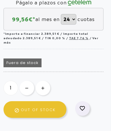
Págalo a plazos con
99,56
€*
al mes en
cuotas
*Importe a financiar
2.389,51 €
/
Importe total
adeudado
2.389,51 €
/
TIN
0,00 %
/
TAE
7,76 %
/
Ver
más
Fuera de stock

OUT OF STOCK
