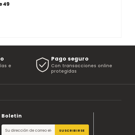
e 49
go
Pago seguro
rías e
Con transacciones online
protegidas
Boletin
SUSCRIBIRSE