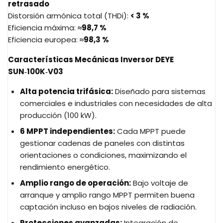
retrasado
Distorsión armónica total (THDi):
<
3
%
Eficiencia máxima:
≈98,7
%
Eficiencia europea:
≈98,3
%
Características Mecánicas Inversor DEYE
SUN‑100K‑V03
Alta potencia trifásica:
Diseñado para sistemas
comerciales e industriales con necesidades de alta
producción (100
kW).
6 MPPT independientes:
Cada MPPT puede
gestionar cadenas de paneles con distintas
orientaciones o condiciones, maximizando el
rendimiento energético.
Amplio rango de operación:
Bajo voltaje de
arranque y amplio rango MPPT permiten buena
captación incluso en bajos niveles de radiación.
Protecciones avanzadas:
Integración de