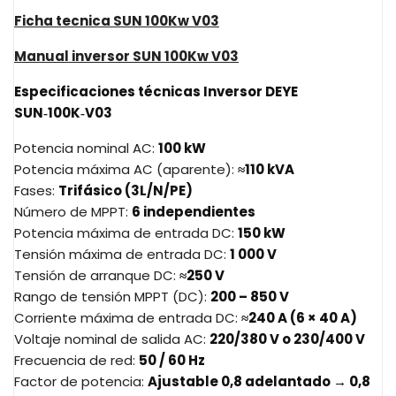
Ficha tecnica SUN 100Kw V03
Manual inversor SUN 100Kw V03
Especificaciones técnicas Inversor DEYE
SUN‑100K‑V03
Potencia nominal AC:
100
kW
Potencia máxima AC (aparente):
≈110
kVA
Fases:
Trifásico (3L/N/PE)
Número de MPPT:
6 independientes
Potencia máxima de entrada DC:
150
kW
Tensión máxima de entrada DC:
1
000
V
Tensión de arranque DC:
≈250
V
Rango de tensión MPPT (DC):
200
–
850
V
Corriente máxima de entrada DC:
≈240
A (6
×
40
A)
Voltaje nominal de salida AC:
220/380
V o 230/400
V
Frecuencia de red:
50
/
60
Hz
Factor de potencia:
Ajustable 0,8 adelantado → 0,8