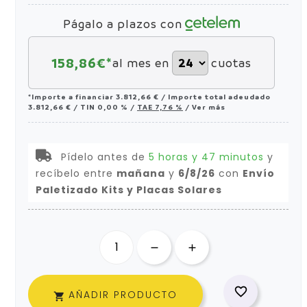
Págalo a plazos con
158,86
€*
al mes en
cuotas
*Importe a financiar
3.812,66 €
/
Importe total adeudado
3.812,66 €
/
TIN
0,00 %
/
TAE
7,76 %
/
Ver más
Pídelo antes de
5 horas y 47 minutos
y
recíbelo
entre
mañana
y
6/8/26
con
Envío
Paletizado Kits y Placas Solares

AÑADIR PRODUCTO
