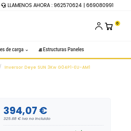
LLAMENOS AHORA : 962570624 | 669080991
0
es de carga
Estructuras Paneles
Inversor Deye SUN 3Kw G04P1-EU-AM1
394,07 €
325.68 € iva no incluido