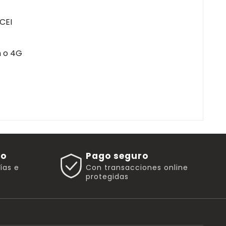
CEI
h o 4G
go
Pago seguro
rías e
Con transacciones online
protegidas