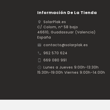
Información De La Tienda
SolarPlak.es
location_on
C/ Colom, nº 58 bajo
46610, Guadassuar (Valencia)
España
contacto@solarplak.es
email
962 570 624
call
669 080 991
smartphone
Lunes a Jueves 9:00h-13:30h
schedule
15:30h-19:00h Viernes 9:00h-14:00h