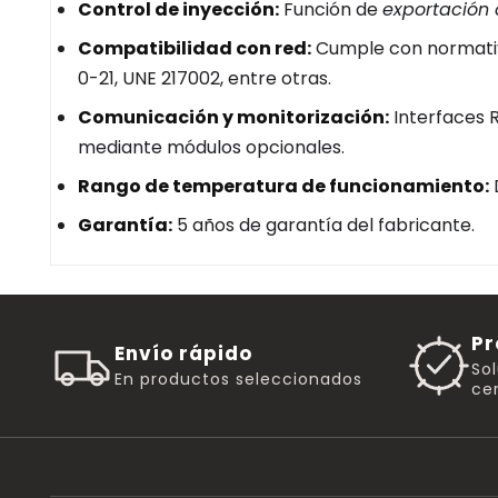
Control de inyección:
Función de
exportación 
Compatibilidad con red:
Cumple con normativ
0-21, UNE 217002, entre otras.
Comunicación y monitorización:
Interfaces R
mediante módulos opcionales.
Rango de temperatura de funcionamiento:
Garantía:
5 años de garantía del fabricante.
Pr
Envío rápido
So
En productos seleccionados
cer