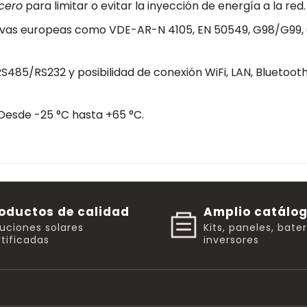
cero
para limitar o evitar la inyección de energía a la red.
as europeas como VDE-AR-N 4105, EN 50549, G98/G99, 
S485/RS232 y posibilidad de conexión WiFi, LAN, Bluetoot
Desde -25 °C hasta +65 °C.
oductos de calidad
Amplio catálo
luciones solares
Kits, paneles, bate
tificadas
inversores