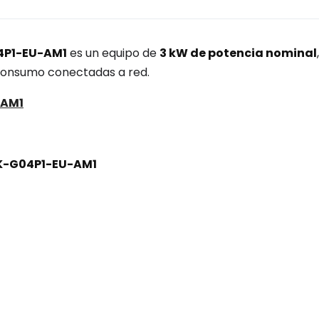
04P1-EU-AM1
es un equipo de
3 kW de potencia nominal
,
oconsumo conectadas a red.
-AM1
3K-G04P1-EU-AM1