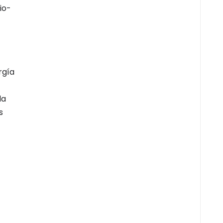
io-
rgía
la
s