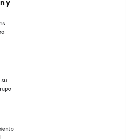
n y
es.
na
 su
grupo
miento
l