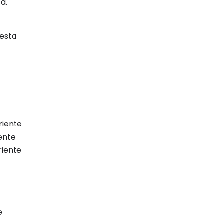
a.
 esta
riente
iente
riente
e