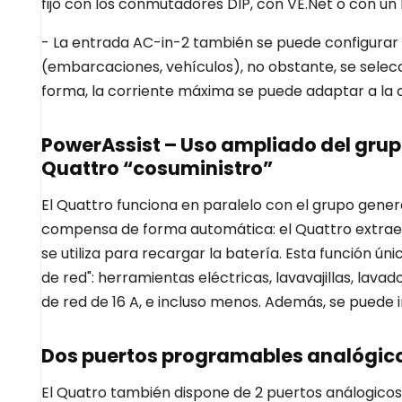
fijo con los conmutadores DIP, con VE.Net o con u
- La entrada AC-in-2 también se puede configurar c
(embarcaciones, vehículos), no obstante, se selecc
forma, la corriente máxima se puede adaptar a la c
PowerAssist – Uso ampliado del grupo
Quattro “cosuministro”
El Quattro funciona en paralelo con el grupo genera
compensa de forma automática: el Quattro extrae p
se utiliza para recargar la batería. Esta función ún
de red": herramientas eléctricas, lavavajillas, lavad
de red de 16 A, e incluso menos. Además, se puede
Dos puertos programables analógico
El Quatro también dispone de 2 puertos análogicos