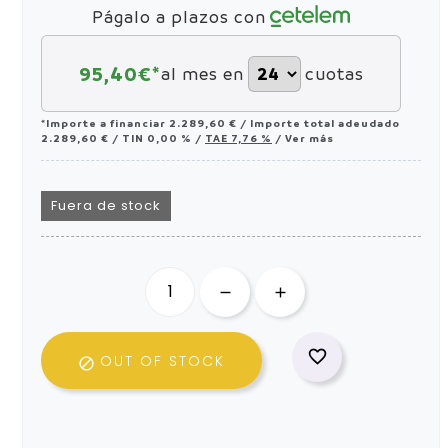
Págalo a plazos con
95,40
€*
al mes en
cuotas
*Importe a financiar
2.289,60 €
/
Importe total adeudado
2.289,60 €
/
TIN
0,00 %
/
TAE
7,76 %
/
Ver más
Fuera de stock

OUT OF STOCK
