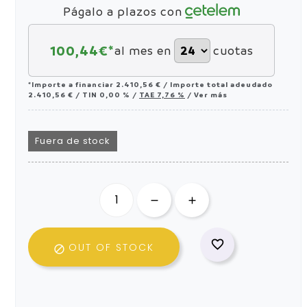
Págalo a plazos con
100,44
€*
al mes en
cuotas
*Importe a financiar
2.410,56 €
/
Importe total adeudado
2.410,56 €
/
TIN
0,00 %
/
TAE
7,76 %
/
Ver más
Fuera de stock

OUT OF STOCK
