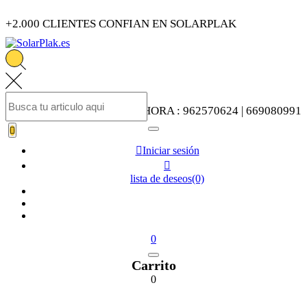
+2.000 CLIENTES CONFIAN EN SOLARPLAK
LLAMENOS AHORA : 962570624 | 669080991


Iniciar sesión

lista de deseos
(0)
0
Carrito
0