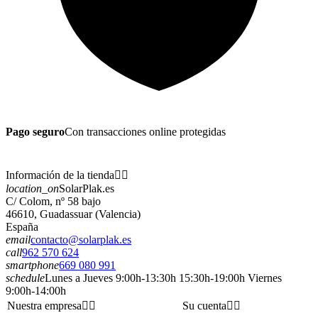
Pago seguro
Con transacciones online protegidas
Información de la tienda


location_on
SolarPlak.es
C/ Colom, nº 58 bajo
46610, Guadassuar (Valencia)
España
email
contacto@solarplak.es
call
962 570 624
smartphone
669 080 991
schedule
Lunes a Jueves 9:00h-13:30h 15:30h-19:00h Viernes
9:00h-14:00h
Nuestra empresa


Su cuenta

