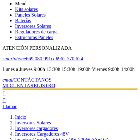
Menú
Kits solares
Paneles Solares
Baterías
Inversores Solares
Reguladores de carga
Estructuras Paneles
ATENCIÓN PERSONALIZADA
smartphone
669 080 991
call
962 570 624
Lunes a Jueves 9:00h-13:30h 15:30h-19:00h Viernes 9:00h-14:00h
email
CONTÁCTANOS
MI CUENTA
REGISTRO


Llamar
Inicio
Inversores Solares
Inversores cargadores
Inversores Cargadores 48V
Inversor Cargador Victron 48V 500W 6A+16A