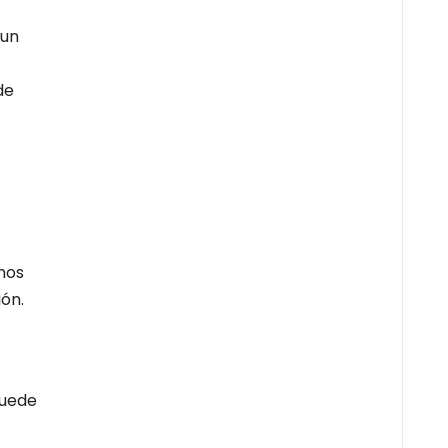
 un
de
nos
ón.
puede