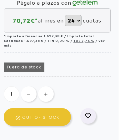
Págalo a plazos con
70,72
€*
al mes en
cuotas
*Importe a financiar
1.697,38 €
/
Importe total
adeudado
1.697,38 €
/
TIN
0,00 %
/
TAE
7,76 %
/
Ver
más
Fuera de stock

OUT OF STOCK
