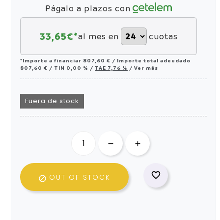
Págalo a plazos con
33,65
€*
al mes en
cuotas
*Importe a financiar
807,60 €
/
Importe total adeudado
807,60 €
/
TIN
0,00 %
/
TAE
7,76 %
/
Ver más
Fuera de stock

OUT OF STOCK
