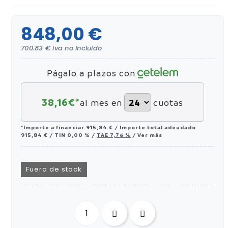
848,00 €
700.83 € iva no incluido
Págalo a plazos con
38,16
€*
al mes en
cuotas
*Importe a financiar
915,84 €
/
Importe total adeudado
915,84 €
/
TIN
0,00 %
/
TAE
7,76 %
/
Ver más
Fuera de stock