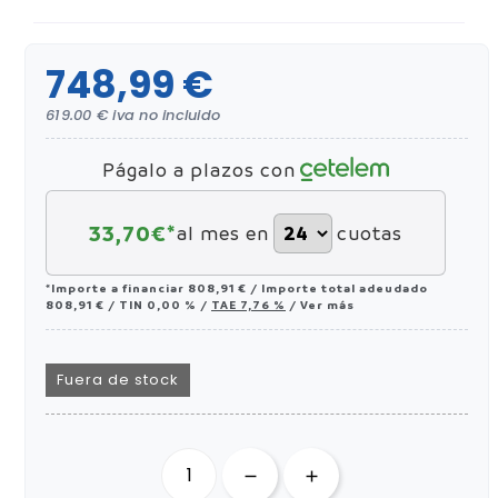
748,99 €
619.00 € iva no incluido
Págalo a plazos con
33,70
€*
al mes en
cuotas
*Importe a financiar
808,91 €
/
Importe total adeudado
808,91 €
/
TIN
0,00 %
/
TAE
7,76 %
/
Ver más
Fuera de stock