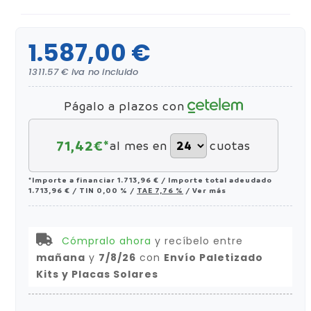
1.587,00 €
1311.57 € iva no incluido
Págalo a plazos con
71,42
€*
al mes en
cuotas
*Importe a financiar
1.713,96 €
/
Importe total adeudado
1.713,96 €
/
TIN
0,00 %
/
TAE
7,76 %
/
Ver más
Cómpralo ahora
y recíbelo
entre
mañana
y
7/8/26
con
Envío Paletizado
Kits y Placas Solares