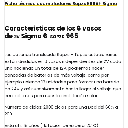
Ficha técnica acumuladores
Sopzs
965Ah
Sigma
Características de los 6 vasos
de
Sigma 6
965
2V
SOPZS
Las baterías
translúcida
Sopzs
-
Topzs estacionarias
están
divididas en 6 vasos independientes de
2V
cada
uno haciendo un total de
12V
, podremos hacer
bancadas de baterías de más voltaje, como por
ejemplo uniendo 12 unidades para formar una batería
de
24V
y así sucesivamente hasta llegar al voltaje que
necesitemos para nuestra instalación solar.
Número de ciclos: 2000 ciclos para una Dod del 60% a
20ºC.
Vida útil: 18 años (flotación de espera, 20ºC).