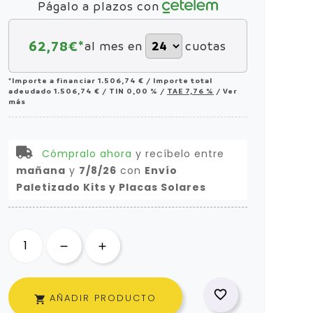
Págalo a plazos con
62,78
€*
al mes en
cuotas
*Importe a financiar
1.506,74 €
/
Importe total
adeudado
1.506,74 €
/
TIN
0,00 %
/
TAE
7,76 %
/
Ver
más
Cómpralo ahora
y recíbelo
entre
mañana
y
7/8/26
con
Envío
Paletizado Kits y Placas Solares

AÑADIR PRODUCTO
