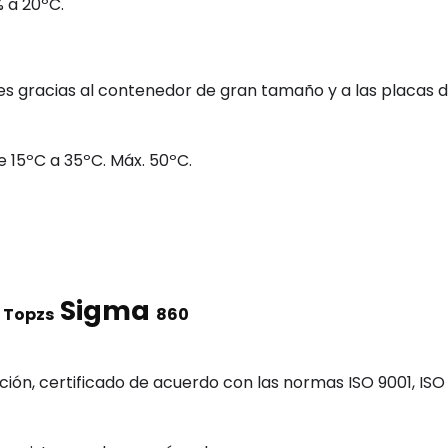
 a 20ºC.
es gracias al contenedor de gran tamaño y a las placas 
15ºC a 35ºC. Máx. 50ºC.
a
Sigma
Topzs
860
ión, certificado de acuerdo con las normas ISO 9001, ISO