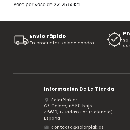
Peso por vaso de
2V
: 25.60
Kg
Pr
Envío rápido
So
En productos seleccionados
cer
Información De La Tienda
SolarPlak.es
location_on
C/ Colom, nº 58 bajo
46610, Guadassuar (Valencia)
España
contacto@solarplak.es
email