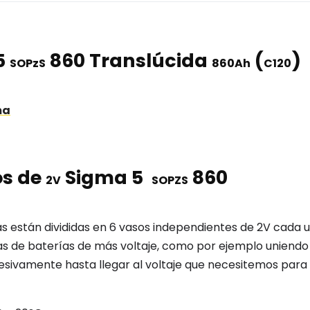
5
860 Translúcida
(
)
SOPzS
860Ah
C120
ma
os de
Sigma 5
860
2V
SOPZS
as están
divididas en 6 vasos independientes de
2V
cada 
 de baterías de más voltaje, como por ejemplo uniendo 
esivamente hasta llegar al voltaje que necesitemos para