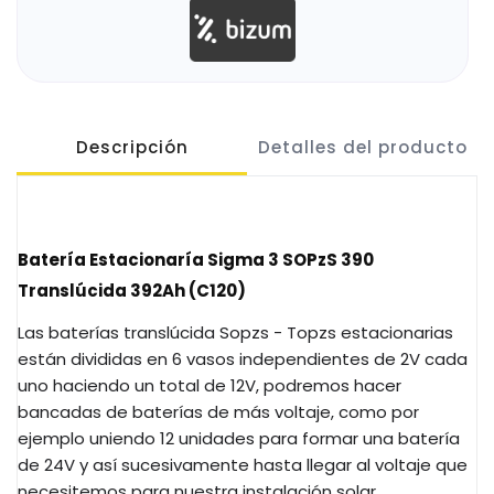
Descripción
Detalles del producto
Batería Estacionaría Sigma 3
SOPzS
390
Translúcida
392Ah
(
C120
)
Las baterías
translúcida
Sopzs
-
Topzs estacionarias
e
stán
divididas en 6 vasos independientes de
2V
cada
uno haciendo un total de
12V
, podremos hacer
bancadas de baterías de más voltaje, como por
ejemplo uniendo 12 unidades para formar una batería
de
24V
y así sucesivamente hasta llegar al voltaje que
necesitemos para nuestra instalación solar.