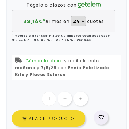
Págalo a plazos con
38,14
€*
al mes en
cuotas
*Importe a financiar
915,33 €
/
Importe total adeudado
915,33 €
/
TIN
0,00 %
/
TAE
7,76 %
/
Ver más
Cómpralo ahora
y recíbelo
entre
mañana
y
7/8/26
con
Envío Paletizado
Kits y Placas Solares

AÑADIR PRODUCTO
