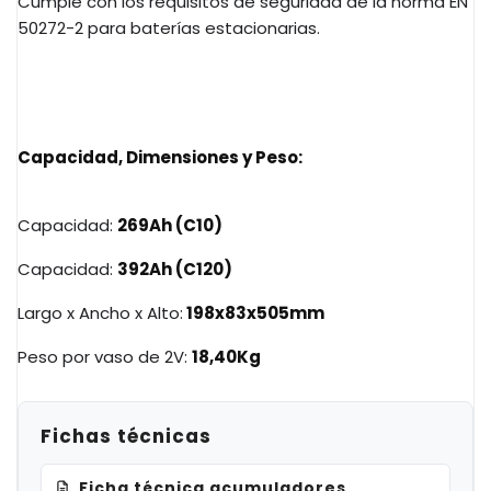
Cumple con los requisitos de seguridad de la norma EN
50272-2 para baterías estacionarias.
Capacidad, Dimensiones y Peso:
Capacidad:
269Ah
(
C10
)
Capacidad:
392Ah
(
C120
)
Largo x Ancho x Alto:
198x83x505mm
Peso por vaso de
2V
:
18,
40Kg
Fichas técnicas
Ficha técnica acumuladores