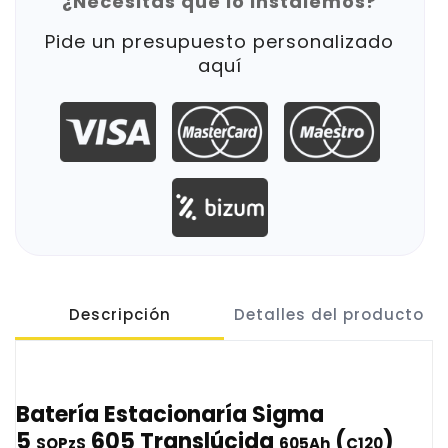
¿Necesitas que lo instalemos?
Pide un presupuesto personalizado
aquí
Descripción
Detalles del producto
Batería Estacionaría Sigma
5
605 Translúcida
(
)
SOPzS
605Ah
C120