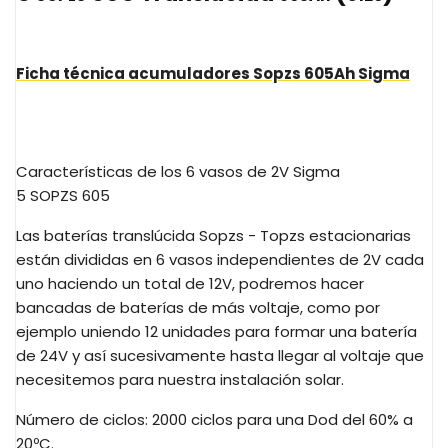
Ficha técnica acumuladores
Sopzs
605Ah
Sigma
Características de los 6 vasos de
2V
Sigma
5
SOPZS
605
Las baterías
translúcida
Sopzs
-
Topzs estacionarias
están
divididas en 6 vasos independientes de
2V
cada
uno haciendo un total de
12V
, podremos hacer
bancadas de baterías de más voltaje, como por
ejemplo uniendo 12 unidades para formar una batería
de
24V
y así sucesivamente hasta llegar al voltaje que
necesitemos para nuestra instalación solar.
Número de ciclos: 2000 ciclos para una Dod del 60% a
20ºC.