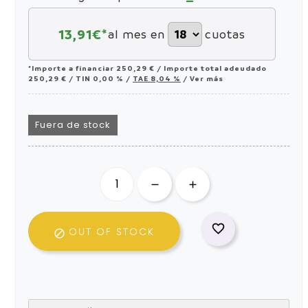
13,91
€*
al mes en
cuotas
*Importe a financiar
250,29 €
/
Importe total adeudado
250,29 €
/
TIN
0,00 %
/
TAE
8,04 %
/
Ver más
Fuera de stock

OUT OF STOCK
