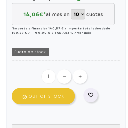
14,06
€*
al mes en
cuotas
*Importe a financiar
140,57 €
/
Importe total adeudado
140,57 €
/
TIN
0,00 %
/
TAE
7,83 %
/
Ver más
Fuera de stock

OUT OF STOCK
