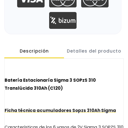
Descripción
Detalles del producto
Batería Estacionaría Sigma 3
SOPzS
310
Translúcida
310Ah
(
C120
)
Ficha técnica acumuladores
Sopzs
310Ah
Sigma
Características de los 6 vasos de
2V
Sigma 3
SOPZS
310