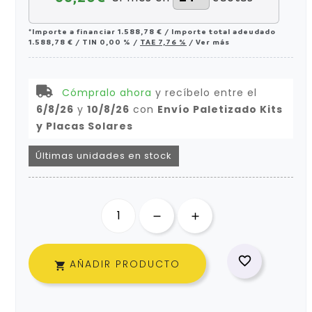
*Importe a financiar
1.588,78 €
/
Importe total adeudado
1.588,78 €
/
TIN
0,00 %
/
TAE
7,76 %
/
Ver más
Cómpralo ahora
y recíbelo
entre el
6/8/26
y
10/8/26
con
Envío Paletizado Kits
y Placas Solares
Últimas unidades en stock

AÑADIR PRODUCTO
