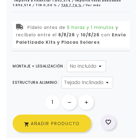
*Importe a financiar
1.892,51 €
/
Importe total adeudado
1.892,51 €
/
TIN
0,00 %
/
TAE
7,76 %
/
Ver más
Pídelo antes de
6 horas y 1 minutos
y
recíbelo
entre el
6/8/26
y
10/8/26
con
Envío
Paletizado Kits y Placas Solares
MONTAJE + LEGALIZACIÓN :
ESTRUCTURA ALUMINIO :

AÑADIR PRODUCTO
